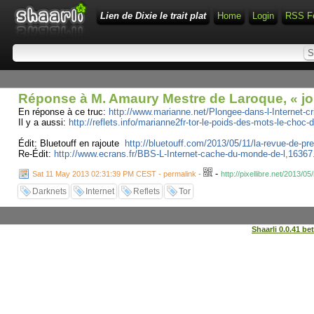
Lien de Dixie le trait plat
Home
Login
RSS F
Réponse à M. Amaury Mestre de Laroque, « jour
En réponse à ce truc:
http://www.marianne.net/Plongee-dans-l-Internet-c
Il y a aussi:
http://reflets.info/marianne2fr-tor-le-poids-des-mots-le-choc
Édit: Bluetouff en rajoute
http://bluetouff.com/2013/05/11/la-revue-de-pre
Re-Édit:
http://www.ecrans.fr/BBS-L-Internet-cache-du-monde-de-l,16367
-
Sat 11 May 2013 02:31:39 PM CEST - permalink
-
http://pixellibre.net/2013/
Darknets
Internet
Reflets
Tor
Shaarli 0.0.41 be