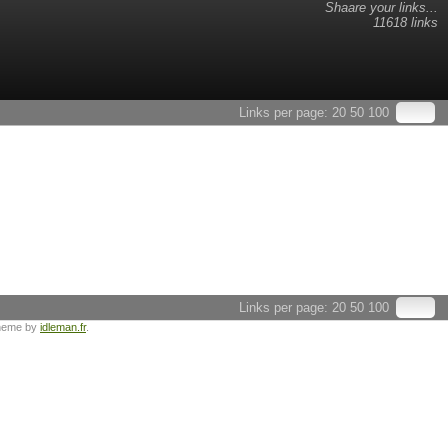
Shaare your links...
11618 links
Links per page:
20
50
100
Links per page:
20
50
100
heme by
idleman.fr
.