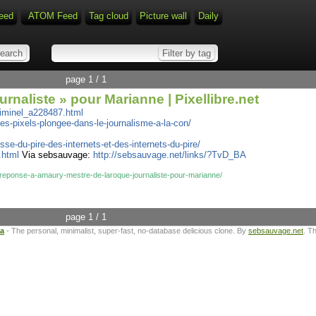
eed
ATOM Feed
Tag cloud
Picture wall
Daily
page 1 / 1
naliste » pour Marianne | Pixellibre.net
riminel_a228487.html
-des-pixels-plongee-dans-le-journalisme-a-la-con/
sse-du-pire-des-internets-et-des-internets-du-pire/
.html
Via sebsauvage:
http://sebsauvage.net/links/?TvD_BA
05/reponse-a-amaury-mestre-de-laroque-journaliste-pour-marianne/
page 1 / 1
ta
- The personal, minimalist, super-fast, no-database delicious clone. By
sebsauvage.net
. T