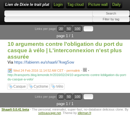
Lien de Dixie le trait plat
Login
Tag cloud
Picture wall
Daily
Links per page:
20
50
100
page 1 / 1
10 arguments contre l’obligation du port du
casque à vélo | L'interconnexion n'est plus
assurée
Via
https://fabienm.eu/shaarli/?kwgSow
-
Wed 24 Feb 2016 11:14:52 AM CET - permalink
-
http://transports.blog.lemonde.fr/2016/02/24/10-arguments-contre-lobligation-du-port-
du-casque-a-velo/
Casque
Cyclisme
Vélo
Links per page:
20
50
100
page 1 / 1
Shaarli 0.0.41 beta
- The personal, minimalist, super-fast, no-database delicious clone. By
sebsauvage.net
. Theme by
idleman.fr
.