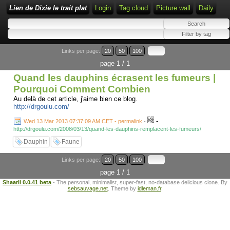
Lien de Dixie le trait plat
Login
Tag cloud
Picture wall
Daily
Links per page:
20
50
100
page 1 / 1
Quand les dauphins écrasent les fumeurs |
Pourquoi Comment Combien
Au delà de cet article, j'aime bien ce blog.
http://drgoulu.com/
-
Wed 13 Mar 2013 07:37:09 AM CET - permalink
-
http://drgoulu.com/2008/03/13/quand-les-dauphins-remplacent-les-fumeurs/
Dauphin
Faune
Links per page:
20
50
100
page 1 / 1
Shaarli 0.0.41 beta
- The personal, minimalist, super-fast, no-database delicious clone. By
sebsauvage.net
. Theme by
idleman.fr
.