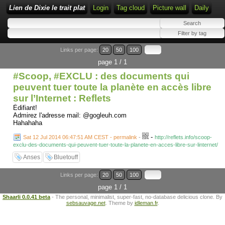
Lien de Dixie le trait plat
Login
Tag cloud
Picture wall
Daily
Links per page:
20
50
100
page 1 / 1
#Scoop, #EXCLU : des documents qui
peuvent tuer toute la planète en accès libre
sur l’Internet : Reflets
Édifiant!
Admirez l'adresse mail: @gogleuh.com
Hahahaha
-
Sat 12 Jul 2014 06:47:51 AM CEST - permalink
-
http://reflets.info/scoop-
exclu-des-documents-qui-peuvent-tuer-toute-la-planete-en-acces-libre-sur-linternet/
Anses
Bluetouff
Links per page:
20
50
100
page 1 / 1
Shaarli 0.0.41 beta
- The personal, minimalist, super-fast, no-database delicious clone. By
sebsauvage.net
. Theme by
idleman.fr
.