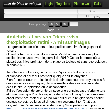
Lien de Dixie le trait plat
Login
Tag cloud
Picture wall
Daily
Links per page:
20
50
100
page 1 / 1
Antichrist / Lars von Triers : visa
d'exploitation retiré - Arrêt sur images
Les grenouilles de bénitiers et leur pudibonderie imbécile gagnent du
terrain.
Où est le temps où une fille superbe s'exhibait sur je ne sais plus
quelle chaine juste avant le journal de 20H ? Où est le temps où la
plupart des filles profitaient de la plage en topless et sans que cela soit
scandaleux ?
Je défèque sur les croyances moyenâgeuses débiles, sur leurs
aficionados et ceux qui prêchent quelque soit la croyance.
Bientôt, nous n'aurons plus le droit de dire que nous ne croyons pas à
ces conneries sans risquer, dans le meilleur des cas une amende,
dans le pire la lapidation ou la décapitation.
J'ai eu l'occasion de parler de ça avec une connaissance d'origine turc
et il me disait que l'un des aspects de notre culture qu'il ne comprenait
absolument pas était que l'on pouvait critiquer la religion sans risquer
quoique ce soit. Je lui avait dit que non seulement je n'était pas
croyant mais j'étais aussi et surtout ce qu'ils appellent un impie (
http://www.larousse.fr/dictionnaires/francais/impie/41895
). D'ailleurs la