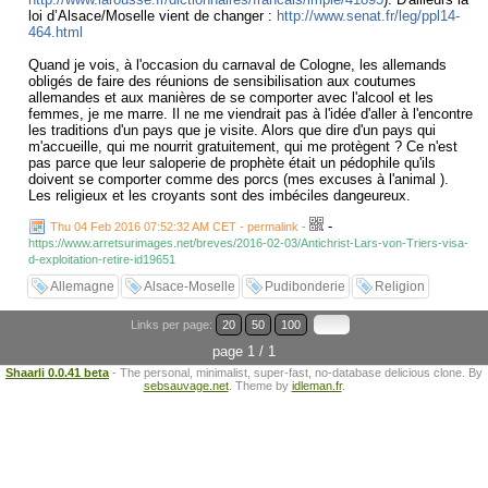
loi d’Alsace/Moselle vient de changer :
http://www.senat.fr/leg/ppl14-
464.html
Quand je vois, à l'occasion du carnaval de Cologne, les allemands
obligés de faire des réunions de sensibilisation aux coutumes
allemandes et aux manières de se comporter avec l'alcool et les
femmes, je me marre. Il ne me viendrait pas à l'idée d'aller à l'encontre
les traditions d'un pays que je visite. Alors que dire d'un pays qui
m'accueille, qui me nourrit gratuitement, qui me protègent ? Ce n'est
pas parce que leur saloperie de prophète était un pédophile qu'ils
doivent se comporter comme des porcs (mes excuses à l'animal ).
Les religieux et les croyants sont des imbéciles dangeureux.
-
Thu 04 Feb 2016 07:52:32 AM CET - permalink
-
https://www.arretsurimages.net/breves/2016-02-03/Antichrist-Lars-von-Triers-visa-
d-exploitation-retire-id19651
Allemagne
Alsace-Moselle
Pudibonderie
Religion
Links per page:
20
50
100
page 1 / 1
Shaarli 0.0.41 beta
- The personal, minimalist, super-fast, no-database delicious clone. By
sebsauvage.net
. Theme by
idleman.fr
.