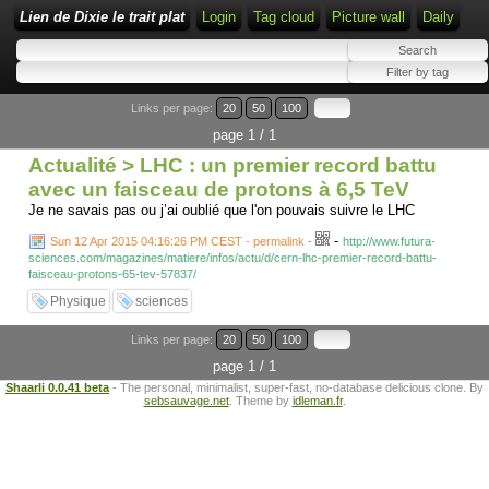
Lien de Dixie le trait plat
Login
Tag cloud
Picture wall
Daily
Links per page:
20
50
100
page 1 / 1
Actualité > LHC : un premier record battu
avec un faisceau de protons à 6,5 TeV
Je ne savais pas ou j’ai oublié que l'on pouvais suivre le LHC
-
Sun 12 Apr 2015 04:16:26 PM CEST - permalink
-
http://www.futura-
sciences.com/magazines/matiere/infos/actu/d/cern-lhc-premier-record-battu-
faisceau-protons-65-tev-57837/
Physique
sciences
Links per page:
20
50
100
page 1 / 1
Shaarli 0.0.41 beta
- The personal, minimalist, super-fast, no-database delicious clone. By
sebsauvage.net
. Theme by
idleman.fr
.