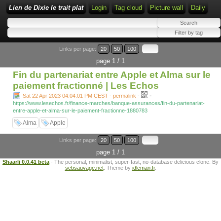
Lien de Dixie le trait plat
Login
Tag cloud
Picture wall
Daily
Links per page:
20
50
100
page 1 / 1
Fin du partenariat entre Apple et Alma sur le
paiement fractionné | Les Echos
-
Sat 22 Apr 2023 04:04:01 PM CEST - permalink
-
https://www.lesechos.fr/finance-marches/banque-assurances/fin-du-partenariat-
entre-apple-et-alma-sur-le-paiement-fractionne-1880783
Alma
Apple
Links per page:
20
50
100
page 1 / 1
Shaarli 0.0.41 beta
- The personal, minimalist, super-fast, no-database delicious clone. By
sebsauvage.net
. Theme by
idleman.fr
.