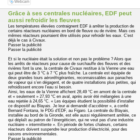
Webcam
Grâce à ses centrales nucléaires, EDF peut
aussi refroidir les fleuves
Les températures élevées contraignent EDF à arrêter la production de
certains réacteurs nucléaires en bord de fleuve ou de rivière. Mais ces
mêmes réacteurs pourraient être utilisés pour refroidir les eaux. C’est
déjà le cas à Civaux.
Passer la publicité
Passer la publicité
Et si le nucléaire était la solution et non pas le problème ? Alors que
les arrêts de réacteurs pour cause de surchauffe des fleuves et des
rivières font la une, la centrale de Civaux restitue à la Vienne une eau
qui peut être de 3 °C à 7 °C plus fraîche. La centrale est équipée de
deux grandes tours aéroréfrigérantes, reconnaissables aux panaches
de vapeur qui s’en dégagent, et de quatre installations plus petites, qui
refroidissent encore l’eau si besoin.
Ainsi, les eaux de la Vienne affichent 28,49 °C en amont de la centrale
et « seulement » 27,93 °C en aval, après avoir été mélangées à une
eau rejetée à 24,65 °C. « Les équipes étudient la possibilité d’installer
ce dispositif au Blayais. Je leur ai demandé d’accélérer », a confié
Bernard Fontana, le PDG d’EDF, au Figaro. La centrale du Blayais,
installée au bord de la Gironde, est elle aussi régulièrement arrêtée, ce
qui déplaît au patron de l’énergéticien, qui ne veut pas d’une industrie
nucléaire « intermittente ». En période de fortes chaleurs, certains
réacteurs doivent suspendre leur production d’électricité, pour des
raisons environnementales.
Passer la publicité