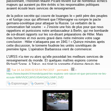
passionnant, l’historien Maurin Picard revient sur de nombreux échecs
majeurs qui auraient pu être évités si les responsables politiques
avaient écouté leurs services de renseignement.
de la police secrète qui couvre de louanges le « petit père des peuples
» et fustige ceux qui affirment que l’Allemagne va rompre le pacte
germano-soviétique pour attaquer la Russie. Le verbatim de la
conversation fait sourire : « J’insiste une fois de plus pour que nous
rappelions et punissions notre ambassadeur à Berlin, qui me bombarde
de soi-disant rapports sur les soi-disant préparations de Hitler. Mais
mes hommes et moi avons gravé dans notre mémoire votre sage
conclusion : Hitler n’attaquera pas en 1941 ! » Quinze minutes après
cette discussion, le tonnerre foudroie les unités soviétiques de
première ligne. L’opération Barbarossa vient de commencer.
L’URSS n’a rien vu alors qu’elle possédait les meilleurs services de
renseignement du monde. Et quelques maîtres espions comme
Richard Sorge, à Tokyo, qui tirait la sonnette d’alarme depuis des
mois. Mais aussi le réseau « Orchestre rouge » à Berlin ou encore
-
Tue 14 Jul 2026 02:53:54 PM CEST - permalink
-
l’agent « Breitenbach », un policier de la Gestapo travaillant pour les
https://www.lepoint.fr/monde/quand-les-espions-ont-raison-et-que-personne-ne-les-
Soviétiques depuis 1929. Mais la terreur stalinienne a stérilisé toute
ecoute-WAVVN3CLWVGX5AHSAGLNMFLSVE/
analyse indépendante. Et quand certains défendaient les informations
de leurs espions, comme le général Proskourov à la tête du
Espionnage
Guerre
Lire
renseignement militaire, ils étaient exécutés.
La ruée des panzers aurait-elle pu être enrayée en 1940 ? Le raid
japonais sur Pearl Harbor se préparait-il réellement dans le plus grand
secret ? Les plans du Viêt-Minh à Diên Biên Phu en 1954 ont-ils été
éventés par le renseignement français ? Plus récemment, l’émergence
de Daech en Irak, l’invasion de l’Ukraine ou l’attaque du Hamas contre
Israël auraient-elles pu être contrecarrées ?