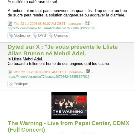
½ cuillère à café rase de sel.
La formule OMS à osmolarité réduite contient notamment :
Attention : il ne faut pas improviser les quantités. Trop de sel ou trop
de sucre peut rendre la solution dangereuse ou aggraver la diarrhée.
sodium : 75 mmol/L ;
glucose : 75 mmol/L ;
-
Thu 23 Jul 2026 06:50:07 AM CEST - permalink
-
osmolarité totale : 245 mOsm/L.
https://x.com/campiche_sarah/status/2076360065192223110
Médecine
OMS
Urgence
Dyted sur X : "Je vous présente le Lfiste
Allan Brunon né Mehdi Adel.
le Lfiste Mehdi Adel.
Ce tocard a tellement honte de ses origines qu'il les cache.
-
Wed 22 Jul 2026 09:20:35 AM CEST - permalink
-
https://x.com/Lerateldu77/status/2079662416858697819
Politique
The Warning - Live from Pepsi Center, CDMX
(Full Concert)