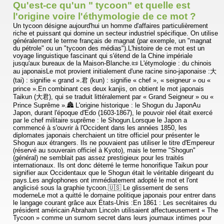
Qu'est-ce qu'un " tycoon" et quelle est
l'origine voire l'éthymologie de ce mot ?
Un tycoon désigne aujourd'hui un homme d'affaires particulièrement
riche et puissant qui domine un secteur industriel spécifique. On utilise
généralement le terme français de magnat (par exemple, un "magnat
du pétrole" ou un "tycoon des médias").L'histoire de ce mot est un
voyage linguistique fascinant qui s'étend de la Chine impériale
jusqu'aux bureaux de la Maison-Blanche.📜 L'étymologie : du chinois
au japonaisLe mot provient initialement d'une racine sino-japonaise :大
(tai) : signifie « grand ».君 (kun) : signifie « chef », « seigneur » ou «
prince ».En combinant ces deux kanjis, on obtient le mot japonais
Taikun (大君), qui se traduit littéralement par « Grand Seigneur » ou «
Prince Suprême ».🏯 L'origine historique : le Shogun du JaponAu
Japon, durant l'époque d'Edo (1603-1867), le pouvoir réel était exercé
par le chef militaire suprême : le Shogun.Lorsque le Japon a
commencé à s'ouvrir à l'Occident dans les années 1850, les
diplomates japonais cherchaient un titre officiel pour présenter le
Shogun aux étrangers. Ils ne pouvaient pas utiliser le titre d'Empereur
(réservé au souverain officiel à Kyoto), mais le terme "Shogun"
(général) ne semblait pas assez prestigieux pour les traités
internationaux. Ils ont donc déterré le terme honorifique Taikun pour
signifier aux Occidentaux que le Shogun était le véritable dirigeant du
pays.Les anglophones ont immédiatement adopté le mot et l'ont
anglicisé sous la graphie tycoon.🇺🇸 Le glissement de sens
moderneLe mot a quitté le domaine politique japonais pour entrer dans
le langage courant grâce aux États-Unis :En 1861 : Les secrétaires du
président américain Abraham Lincoln utilisaient affectueusement « The
Tycoon » comme un surnom secret dans leurs journaux intimes pour