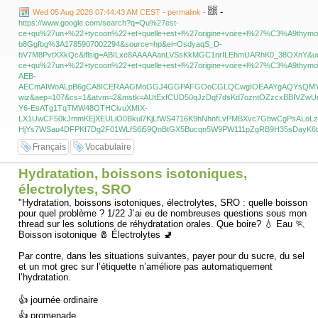
désigner leur patron, symbole de son immense pouvoir durant la guerre
-
de Sécession.Après la Première Guerre mondiale : Le terme a
Wed 05 Aug 2026 07:44:43 AM CEST - permalink
-
définitivement glissé vers le monde des affaires américain. Il s'est mis
https://www.google.com/search?q=Qu%27est-
à désigner les capitaines d'industrie visionnaires, immensément riches
ce+qu%27un+%22+tycoon%22+et+quelle+est+l%27origine+voire+l%27%C3%A9thym
et influents (comme Rockefeller, Carnegie ou Ford), avant d'être
b8Ggfbg%3A1785907002294&source=hp&ei=OsdyaqS_D-
emprunté par la langue française.Aujourd'hui, le mot est également très
bV7M8PvtXXkQc&iflsig=ABILxe8AAAAAanLVSsKkMGC1nrILEhmUARhK0_38OXnY&
populaire dans le monde des jeux vidéo, désignant un genre de jeux de
ce+qu%27un+%22+tycoon%22+et+quelle+est+l%27origine+voire+l%27%C3%A9th
simulation et de gestion (comme le célèbre RollerCoaster Tycoon) où
AEB-
le joueur doit bâtir un empire financier.Si vous le souhaitez, nous
AECmAIWoALpB6gCA8ICERAAGMoGGJ4GGPAFGOoCGLQCwgIOEAAYgAQYsQMYngYY
pouvons explorer l'histoire d'autres mots d'affaires empruntés à l'Asie
wiz&aep=107&cs=1&atvm=2&mstk=AUtExfCUD50qJzDqf7dsKd7ozntOZzcxBBIVZwU
(comme Taïpan) ou analyser la biographie d'un tycoon historique
Y6-EsATg1TqTMW48OTHCivuXMIX-
célèbre. Que préférez-vous ?
LX1UwCF50kJmmKEjXEULiO0Bkul7KjLfWS4716K9hNhnfLvPMBXvc7GbwCgPsALoLz
HjYs7WSau4DFPKf7Dg2F01WLfS6i59QnBtGX5Bucqn5W9PW111pZgRB9H35sDayK6t
Français
Vocabulaire
Hydratation, boissons isotoniques,
électrolytes, SRO
"Hydratation, boissons isotoniques, électrolytes, SRO : quelle boisson
pour quel problème ? 1/22 J’ai eu de nombreuses questions sous mon
thread sur les solutions de réhydratation orales. Que boire? 💧 Eau 🏃
Boisson isotonique 🧂 Électrolytes 🚽
Par contre, dans les situations suivantes, payer pour du sucre, du sel
et un mot grec sur l’étiquette n’améliore pas automatiquement
l’hydratation.
👍 journée ordinaire
👍 promenade