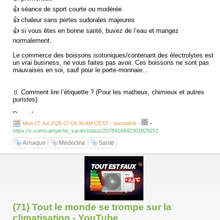
👍 séance de sport courte ou modérée
👍 chaleur sans pertes sudorales majeures
👍 si vous êtes en bonne santé, buvez de l’eau et mangez
normalement.
Le commerce des boissons isotoniques/contenant des électrolytes est
un vrai business, ne vous faites pas avoir. Ces boissons ne sont pas
mauvaises en soi, sauf pour le porte-monnaie…
🧃 Comment lire l’étiquette ? (Pour les matheux, chimieux et autres
puristes)
Regardez :
-
Mon 27 Jul 2026 07:04:39 AM CEST - permalink
-
❇️ les glucides en g/100 ml
https://x.com/campiche_sarah/status/2078416842301829251
❇️ dont les sucres
Arnaque
Médecine
Santé
❇️ le sel en g/100 ml
❇️ le volume réellement consommé
❇️ l’osmolalité, si elle est indiquée.
L’étiquette mentionne souvent le sel, pas le sodium.
Pour convertir :
(71) Tout le monde se trompe sur la
climatisation - YouTube
sodium ≈ sel ÷ 2,5