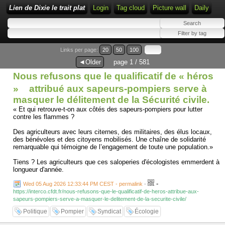
Lien de Dixie le trait plat
Login
Tag cloud
Picture wall
Daily
Links per page:
20
50
100
◄Older
page 1 / 581
Nous refusons que le qualificatif de « héros
» attribué aux sapeurs-pompiers serve à
masquer le délitement de la Sécurité civile.
« Et qui retrouve-t-on aux côtés des sapeurs-pompiers pour lutter
contre les flammes ?
Des agriculteurs avec leurs citernes, des militaires, des élus locaux,
des bénévoles et des citoyens mobilisés. Une chaîne de solidarité
remarquable qui témoigne de l’engagement de toute une population.»
Tiens ? Les agriculteurs que ces saloperies d'écologistes emmerdent à
longueur d'année.
-
Wed 05 Aug 2026 12:33:44 PM CEST - permalink
-
https://interco.cfdt.fr/nous-refusons-que-le-qualificatif-de-heros-attribue-aux-
sapeurs-pompiers-serve-a-masquer-le-delitement-de-la-securite-civile/
Politique
Pompier
Syndicat
Écologie