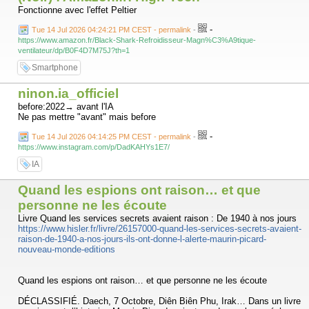
Fonctionne avec l'effet Peltier
-
Tue 14 Jul 2026 04:24:21 PM CEST - permalink
-
https://www.amazon.fr/Black-Shark-Refroidisseur-Magn%C3%A9tique-
ventilateur/dp/B0F4D7M75J?th=1
Smartphone
ninon.ia_officiel
before:2022→ avant l'IA
Ne pas mettre "avant" mais before
-
Tue 14 Jul 2026 04:14:25 PM CEST - permalink
-
https://www.instagram.com/p/DadKAHYs1E7/
IA
Quand les espions ont raison… et que
personne ne les écoute
Livre Quand les services secrets avaient raison : De 1940 à nos jours
https://www.hisler.fr/livre/26157000-quand-les-services-secrets-avaient-
raison-de-1940-a-nos-jours-ils-ont-donne-l-alerte-maurin-picard-
nouveau-monde-editions
Quand les espions ont raison… et que personne ne les écoute
DÉCLASSIFIÉ. Daech, 7 Octobre, Diên Biên Phu, Irak… Dans un livre