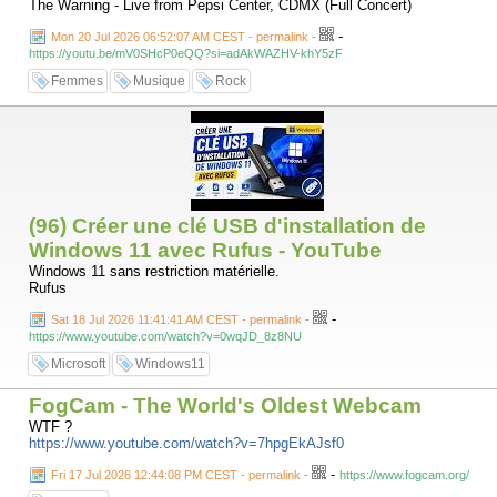
The Warning - Live from Pepsi Center, CDMX (Full Concert)
-
Mon 20 Jul 2026 06:52:07 AM CEST - permalink
-
https://youtu.be/mV0SHcP0eQQ?si=adAkWAZHV-khY5zF
Femmes
Musique
Rock
(96) Créer une clé USB d'installation de
Windows 11 avec Rufus - YouTube
Windows 11 sans restriction matérielle.
Rufus
-
Sat 18 Jul 2026 11:41:41 AM CEST - permalink
-
https://www.youtube.com/watch?v=0wqJD_8z8NU
Microsoft
Windows11
FogCam - The World's Oldest Webcam
WTF ?
https://www.youtube.com/watch?v=7hpgEkAJsf0
-
Fri 17 Jul 2026 12:44:08 PM CEST - permalink
-
https://www.fogcam.org/