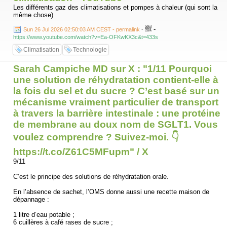
Les différents gaz des climatisations et pompes à chaleur (qui sont la
Ainsi, 0,20 g de sel/100 ml correspondent à environ 0,80 g de sodium
même chose)
par litre.
-
Sun 26 Jul 2026 02:50:03 AM CEST - permalink
-
À titre de comparaison, une solution de réhydratation orale OMS
https://www.youtube.com/watch?v=Ea-OFKwKX3c&t=433s
contient environ 1,7 g de sodium par litre, soit davantage qu’une
Climatisation
Technologie
boisson destinée à l’effort. Là encore, la composition reflète le
problème qu’elle est conçue pour traiter.
Sarah Campiche MD sur X : "1/11 Pourquoi
Et là nous trouvons à la dernière situation, l’utilité réelle des SRO👇
une solution de réhydratation contient-elle à
la fois du sel et du sucre ? C’est basé sur un
mécanisme vraiment particulier de transport
Sarah Campiche MD
@campiche_sarah
à travers la barrière intestinale : une protéine
·
de membrane au doux nom de SGLT1. Vous
18 juil.
21/22
voulez comprendre ? Suivez-moi. 👇
🚽 Situation n° 4 : diarrhée ou vomissements
https://t.co/Z61C5MFupm" / X
9/11
Ici, le problème est différent.
C’est le principe des solutions de réhydratation orale.
Il ne s’agit plus seulement de boire ou de remplacer de la sueur.
En l’absence de sachet, l’OMS donne aussi une recette maison de
Il faut permettre à un intestin malade d’absorber efficacement de l’eau
dépannage :
et du sodium, car perdus en grande quantités.
1 litre d’eau potable ;
C’est le rôle des solutions de réhydratation orale, fameux SRO dont
6 cuillères à café rases de sucre ;
nous avons parlé il y a peu.