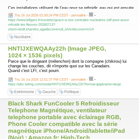
Ces installations utilisent de l’eau pour se refroidir, eau qui est ensuite
rejetée dans la « source froide » à proximité : rivière, fleuve ou mer.
-
Thu 16 Jul 2026 01:00:24 PM CEST - permalink
-
Des limites ont été mises en place, pour préserver la biodiversité.
https://www.lefigaro.fr/societes/grace-a-ses-centrales-nucleaires-edf-peut-aussi-
Généralement, quand la température de la rivière ou du fleuve dépasse
refroidir-les-fleuves-20260713?
28 °C, EDF n’est plus autorisé à rejeter de l’eau, sauf quand elle est
shem=dsdf,sharefoc,agadiscoversdl,,sh/x/discover/m1/4
refroidie !
Nucléaire
HNTlJXEWQAAy22h (Image JPEG,
1024 × 1536 pixels)
Parce que le dirigeant (mélenchon) dont la compagne (chikirou) lui
change les couches, dit n'importe quoi sur les Canadairs.
Quand c'est LFI, c'est pourri.
-
Thu 16 Jul 2026 12:51:37 PM CEST - permalink
-
https://pbs.twimg.com/media/HNTlJXEWQAAy22h?format=jpg&name=large
Extrémisme
Gauche
Politique
Black Shark FunCooler 5 Refroidisseur
Telephone Magnétique, ventilateur
telephone portable avec éclairage RGB,
Phone Cooler compatible avec la série
magnétique iPhone/Android/tablette/iPad
(Noir) : Amazon.fr: High-Tech