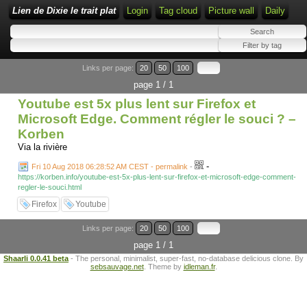
Lien de Dixie le trait plat
Login
Tag cloud
Picture wall
Daily
Links per page:
20
50
100
page 1 / 1
Youtube est 5x plus lent sur Firefox et
Microsoft Edge. Comment régler le souci ? –
Korben
Via la rivière
-
Fri 10 Aug 2018 06:28:52 AM CEST - permalink
-
https://korben.info/youtube-est-5x-plus-lent-sur-firefox-et-microsoft-edge-comment-
regler-le-souci.html
Firefox
Youtube
Links per page:
20
50
100
page 1 / 1
Shaarli 0.0.41 beta
- The personal, minimalist, super-fast, no-database delicious clone. By
sebsauvage.net
. Theme by
idleman.fr
.