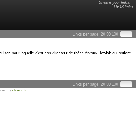
Shaare your links...
11618 links
Links per page:
20
50
100
ulsar, pour laquelle c'est son directeur de thèse Antony Hewish qui obtient
Links per page:
20
50
100
heme by
idleman.fr
.