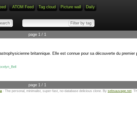
eed
ATOM Feed
Tag cloud
Picture wall
Daily
page 1 / 1
 astrophysicienne britannique. Elle est connue pour sa découverte du premier p
Jocelyn_Bell
page 1 / 1
ta
- The personal, minimalist, super-fast, no-database delicious clone. By
sebsauvage.net
. T