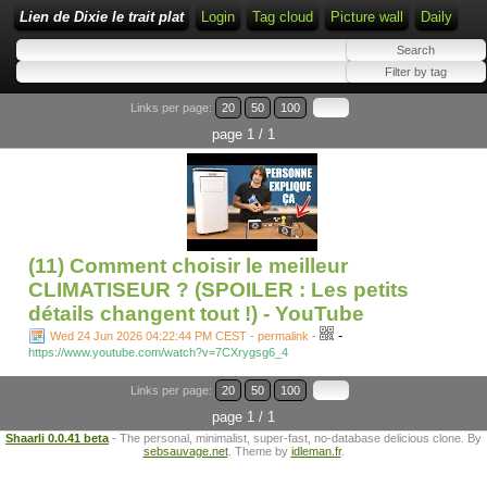
Lien de Dixie le trait plat
Login
Tag cloud
Picture wall
Daily
Links per page:
20
50
100
page 1 / 1
(11) Comment choisir le meilleur
CLIMATISEUR ? (SPOILER : Les petits
détails changent tout !) - YouTube
-
Wed 24 Jun 2026 04:22:44 PM CEST - permalink
-
https://www.youtube.com/watch?v=7CXrygsg6_4
Links per page:
20
50
100
page 1 / 1
Shaarli 0.0.41 beta
- The personal, minimalist, super-fast, no-database delicious clone. By
sebsauvage.net
. Theme by
idleman.fr
.