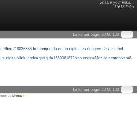
Shaare your links...
11618 links
Links per page:
20
50
100
r.fr/livre/16036385-la-fabrique-du-cretin-digital-les-dangers-des--michel-
in+digital&link_code=qs&qid=1569061872&sourceid=Mozilla-search&sr=8-
Links per page:
20
50
100
heme by
idleman.fr
.