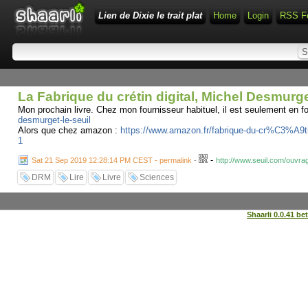
Lien de Dixie le trait plat
Home
Login
RSS F
La Fabrique du crétin digital, Michel Desmurge
Mon prochain livre. Chez mon fournisseur habituel, il est seulement en fo
desmurget-le-seuil
Alors que chez amazon :
https://www.amazon.fr/fabrique-du-cr%C3%A9
1
-
Sat 21 Sep 2019 12:28:14 PM CEST - permalink
-
http://www.seuil.com/ouvra
DRM
Lire
Livre
Sciences
Shaarli 0.0.41 be