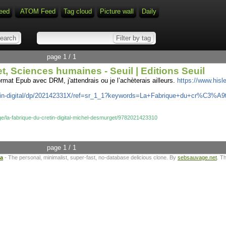
eed
ATOM Feed
Tag cloud
Picture wall
Daily
page 1 / 1
t, Sciences humaines - Seuil | Editions Seuil
rmat Epub avec DRM, j'attendrais ou je l’achèterais ailleurs.
https://www.hisle
tin-digital/dp/202142331X/ref=sr_1_1?keywords=La+Fabrique+du+cr%C3%A9t
ge/la-fabrique-du-cretin-digital-michel-desmurget/9782021423310
page 1 / 1
ta
- The personal, minimalist, super-fast, no-database delicious clone. By
sebsauvage.net
. T