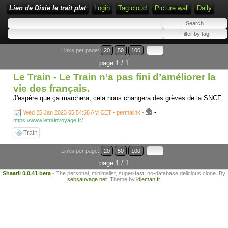
Lien de Dixie le trait plat
Login
Tag cloud
Picture wall
Daily
Links per page:
20
50
100
page 1 / 1
Le Train - Le Train n’a pas fini d’améliorer la
vie des français.
J'espère que ça marchera, cela nous changera des grèves de la SNCF
-
Wed 25 Jan 2023 05:54:58 AM CET - permalink
-
https://www.letrainvoyage.fr/
Train
Links per page:
20
50
100
page 1 / 1
Shaarli 0.0.41 beta
- The personal, minimalist, super-fast, no-database delicious clone. By
sebsauvage.net
. Theme by
idleman.fr
.