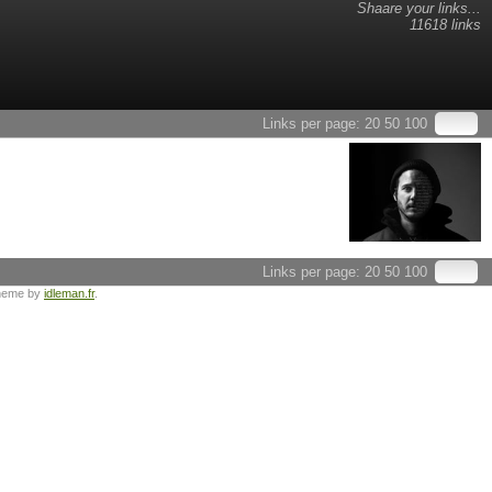
Shaare your links...
11618 links
Links per page:
20
50
100
Links per page:
20
50
100
heme by
idleman.fr
.