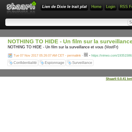
Lien de Dixie le trait plat
Home
Login
RSS F
NOTHING TO HIDE - Un film sur la surveillanc
NOTHING TO HIDE - Un film sur la surveillance et vous (VostFr)
-
Tue 07 Nov 2017 05:26:07 AM CET - permalink
-
https://vimeo.com/19351586
Confidentialité
Espionnage
Surveillance
Shaarli 0.0.41 be