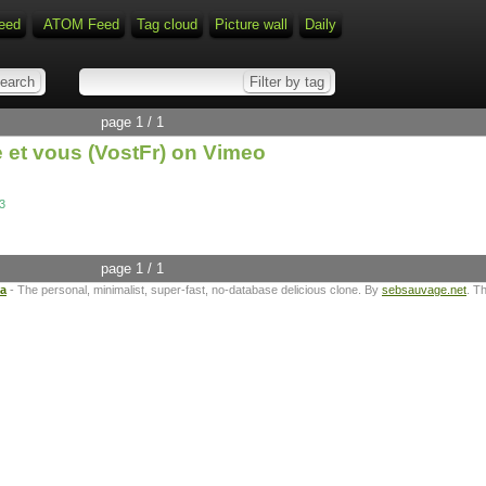
eed
ATOM Feed
Tag cloud
Picture wall
Daily
page 1 / 1
e et vous (VostFr) on Vimeo
3
page 1 / 1
ta
- The personal, minimalist, super-fast, no-database delicious clone. By
sebsauvage.net
. T