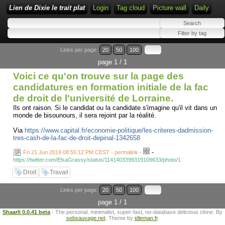
Lien de Dixie le trait plat
Login
Tag cloud
Picture wall
Daily
Links per page:
20
50
100
page 1 / 1
Voici ce qu'on trouve sur la page des
candidatures en formation initiale de la fac
de droit de l'université de Lorraine.
Ils ont raison. Si le candidat ou la candidate s'imagine qu'il vit dans un
monde de bisounours, il sera rejoint par la réalité.
Via
https://www.capital.fr/economie-politique/les-criteres-dadmission-
tres-cash-de-la-fac-de-droit-depinal-1342658
-
Fri 21 Jun 2019 08:55:12 PM CEST - permalink
-
https://twitter.com/ElsaGrassy/status/1141403399319109633/photo/1
Droit
Travail
Links per page:
20
50
100
page 1 / 1
Shaarli 0.0.41 beta
- The personal, minimalist, super-fast, no-database delicious clone. By
sebsauvage.net
. Theme by
idleman.fr
.