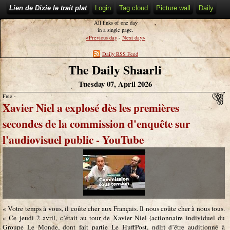
Lien de Dixie le trait plat
Login
Tag cloud
Picture wall
Daily
All links of one day
in a single page.
<
>
Previous day
-
Next day
Daily RSS Feed
The Daily Shaarli
Tuesday 07, April 2026
Free -
Xavier Niel a explosé dès les premières
secondes de la commission d'enquête sur
l'audiovisuel public - YouTube
« Votre temps à vous, il coûte cher aux Français. Il nous coûte cher à nous tous.
» Ce jeudi 2 avril, c’était au tour de Xavier Niel (actionnaire individuel du
Groupe Le Monde, dont fait partie Le HuffPost, ndlr) d’être auditionné à