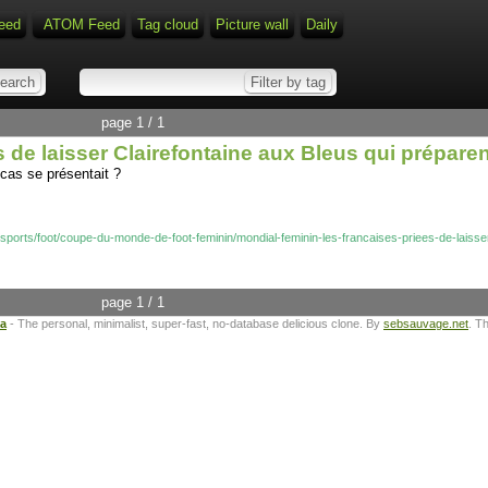
eed
ATOM Feed
Tag cloud
Picture wall
Daily
page 1 / 1
s de laisser Clairefontaine aux Bleus qui prépare
cas se présentait ?
r/sports/foot/coupe-du-monde-de-foot-feminin/mondial-feminin-les-francaises-priees-de-lais
page 1 / 1
ta
- The personal, minimalist, super-fast, no-database delicious clone. By
sebsauvage.net
. T