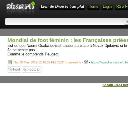
Lien de Dixie le trait plat
Home
Login
RSS F
Mondial de foot féminin : les Françaises priée
Est-ce que Naomi Osaka devrait laisser sa place à Novak Djokovic si le 
Je ne pense pas…
Comme je comprends Peugeot.
-
Thu 30 May 2019 12:16:09 PM CEST - permalink
-
https://www.francetvinfo.f
Foot
Football
Shaarli 0.0.41 be