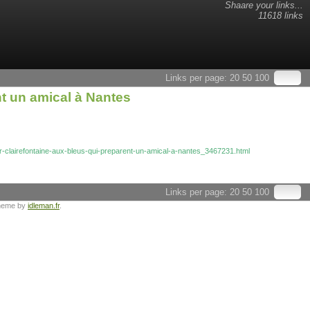
Shaare your links...
11618 links
Links per page:
20
50
100
nt un amical à Nantes
ser-clairefontaine-aux-bleus-qui-preparent-un-amical-a-nantes_3467231.html
Links per page:
20
50
100
heme by
idleman.fr
.