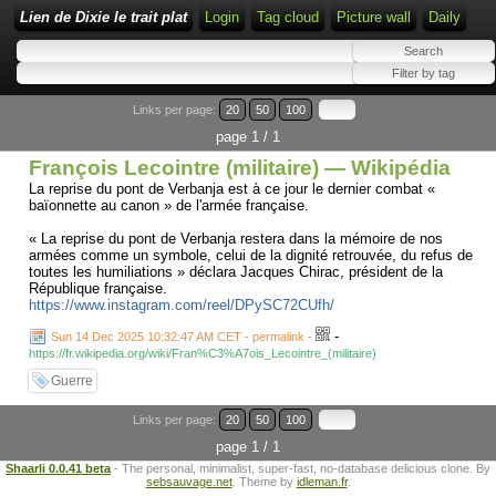
Lien de Dixie le trait plat
Login
Tag cloud
Picture wall
Daily
Links per page:
20
50
100
page 1 / 1
François Lecointre (militaire) — Wikipédia
La reprise du pont de Verbanja est à ce jour le dernier combat «
baïonnette au canon » de l'armée française.
« La reprise du pont de Verbanja restera dans la mémoire de nos
armées comme un symbole, celui de la dignité retrouvée, du refus de
toutes les humiliations » déclara Jacques Chirac, président de la
République française.
https://www.instagram.com/reel/DPySC72CUfh/
-
Sun 14 Dec 2025 10:32:47 AM CET - permalink
-
https://fr.wikipedia.org/wiki/Fran%C3%A7ois_Lecointre_(militaire)
Guerre
Links per page:
20
50
100
page 1 / 1
Shaarli 0.0.41 beta
- The personal, minimalist, super-fast, no-database delicious clone. By
sebsauvage.net
. Theme by
idleman.fr
.