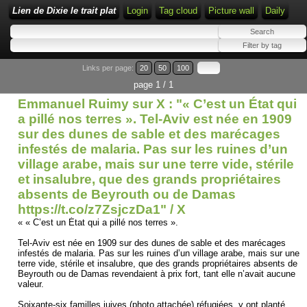
Lien de Dixie le trait plat
Login
Tag cloud
Picture wall
Daily
Links per page:
20
50
100
page 1 / 1
Emmanuel Ruimy sur X : "« C’est un État qui
a pillé nos terres ». Tel-Aviv est née en 1909
sur des dunes de sable et des marécages
infestés de malaria. Pas sur les ruines d’un
village arabe, mais sur une terre vide, stérile
et insalubre, que des grands propriétaires
absents de Beyrouth ou de Damas
https://t.co/z7ZsjczDa1" / X
« « C’est un État qui a pillé nos terres ».
Tel-Aviv est née en 1909 sur des dunes de sable et des marécages
infestés de malaria. Pas sur les ruines d’un village arabe, mais sur une
terre vide, stérile et insalubre, que des grands propriétaires absents de
Beyrouth ou de Damas revendaient à prix fort, tant elle n’avait aucune
valeur.
Soixante-six familles juives (photo attachée) réfugiées, y ont planté