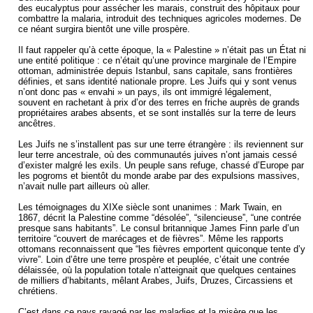
des eucalyptus pour assécher les marais, construit des hôpitaux pour
combattre la malaria, introduit des techniques agricoles modernes. De
ce néant surgira bientôt une ville prospère.
Il faut rappeler qu’à cette époque, la « Palestine » n’était pas un État ni
une entité politique : ce n’était qu’une province marginale de l’Empire
ottoman, administrée depuis Istanbul, sans capitale, sans frontières
définies, et sans identité nationale propre. Les Juifs qui y sont venus
n’ont donc pas « envahi » un pays, ils ont immigré légalement,
souvent en rachetant à prix d’or des terres en friche auprès de grands
propriétaires arabes absents, et se sont installés sur la terre de leurs
ancêtres.
Les Juifs ne s’installent pas sur une terre étrangère : ils reviennent sur
leur terre ancestrale, où des communautés juives n’ont jamais cessé
d’exister malgré les exils. Un peuple sans refuge, chassé d’Europe par
les pogroms et bientôt du monde arabe par des expulsions massives,
n’avait nulle part ailleurs où aller.
Les témoignages du XIXe siècle sont unanimes : Mark Twain, en
1867, décrit la Palestine comme “désolée”, “silencieuse”, “une contrée
presque sans habitants”. Le consul britannique James Finn parle d’un
territoire “couvert de marécages et de fièvres”. Même les rapports
ottomans reconnaissent que “les fièvres emportent quiconque tente d’y
vivre”. Loin d’être une terre prospère et peuplée, c’était une contrée
délaissée, où la population totale n’atteignait que quelques centaines
de milliers d’habitants, mêlant Arabes, Juifs, Druzes, Circassiens et
chrétiens.
C’est dans ce pays ravagé par les maladies et la misère que les