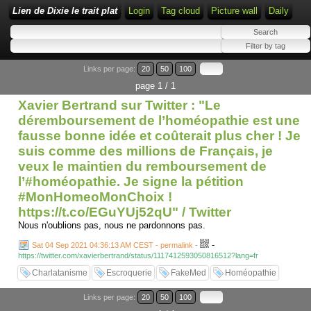
Lien de Dixie le trait plat
Login
Tag cloud
Picture wall
Daily
Links per page:
20
50
100
page 1 / 1
Xavier Bertrand sur Twitter : "Le
déremboursement de l’homéopathie est une
fausse bonne idée et coûterait plus cher ! Je
suis comme des millions de Français, je
veux le maintien du remboursement de
l’#homéopathie. Je signe la pétition
#MonHomeoMonChoix !
https://t.co/EGuYUj52qU" / Twitter
Nous n'oublions pas, nous ne pardonnons pas.
-
Sat 04 Sep 2021 04:36:13 AM CEST - permalink
-
https://twitter.com/xavierbertrand/status/1117412593050816512?lang=fr
Charlatanisme
Escroquerie
FakeMed
Homéopathie
Links per page:
20
50
100