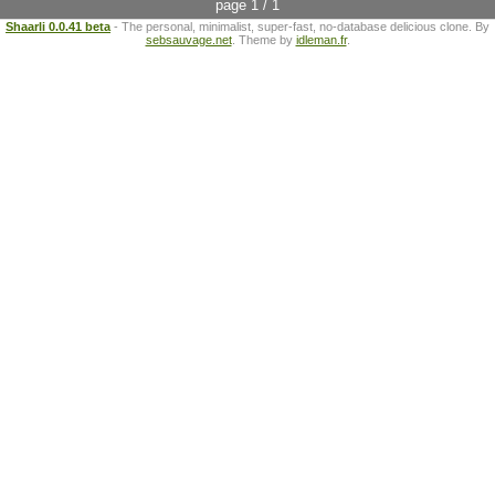
page 1 / 1
Shaarli 0.0.41 beta
- The personal, minimalist, super-fast, no-database delicious clone. By
sebsauvage.net
. Theme by
idleman.fr
.