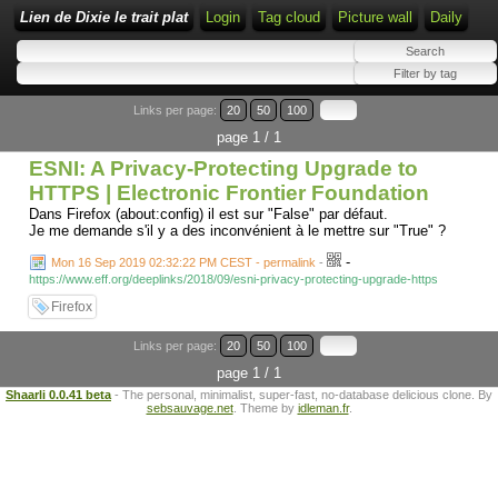
Lien de Dixie le trait plat
Login
Tag cloud
Picture wall
Daily
Links per page:
20
50
100
page 1 / 1
ESNI: A Privacy-Protecting Upgrade to
HTTPS | Electronic Frontier Foundation
Dans Firefox (about:config) il est sur "False" par défaut.
Je me demande s'il y a des inconvénient à le mettre sur "True" ?
-
Mon 16 Sep 2019 02:32:22 PM CEST - permalink
-
https://www.eff.org/deeplinks/2018/09/esni-privacy-protecting-upgrade-https
Firefox
Links per page:
20
50
100
page 1 / 1
Shaarli 0.0.41 beta
- The personal, minimalist, super-fast, no-database delicious clone. By
sebsauvage.net
. Theme by
idleman.fr
.