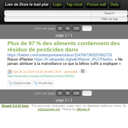
Lien de Dixie le trait plat
Login
Tag cloud
Picture wall
Daily
Links per page:
20
50
100
page 1 / 1
Plus de 97 % des aliments contiennent des
résidus de pesticides dans
https://twitter.com/ordrespontane/status/1147067392037662720
Rasoir d'Hanlon
https://fr.wikipedia.org/wiki/Rasoir_d%27Hanlon
« Ne
jamais attribuer à la malveillance ce que la bêtise suffit à expliquer »
-
Sat 06 Jul 2019 03:26:49 AM CEST - permalink
-
http://www.efsa.europa.eu/fr/press/news/150312
Glyphosate
Pesticide
Links per page:
20
50
100
page 1 / 1
Shaarli 0.0.41 beta
- The personal, minimalist, super-fast, no-database delicious clone. By
sebsauvage.net
. Theme by
idleman.fr
.