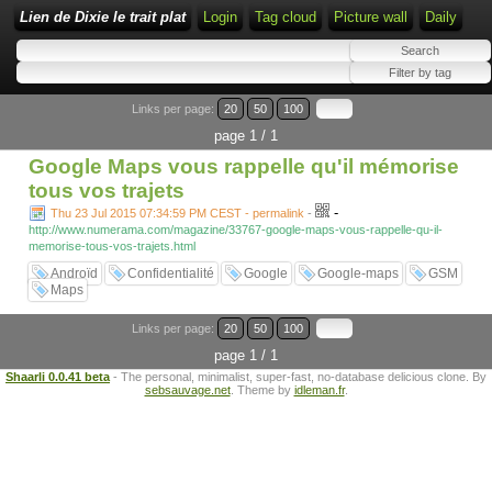
Lien de Dixie le trait plat
Login
Tag cloud
Picture wall
Daily
Links per page:
20
50
100
page 1 / 1
Google Maps vous rappelle qu'il mémorise
tous vos trajets
-
Thu 23 Jul 2015 07:34:59 PM CEST - permalink
-
http://www.numerama.com/magazine/33767-google-maps-vous-rappelle-qu-il-
memorise-tous-vos-trajets.html
Androïd
Confidentialité
Google
Google-maps
GSM
Maps
Links per page:
20
50
100
page 1 / 1
Shaarli 0.0.41 beta
- The personal, minimalist, super-fast, no-database delicious clone. By
sebsauvage.net
. Theme by
idleman.fr
.