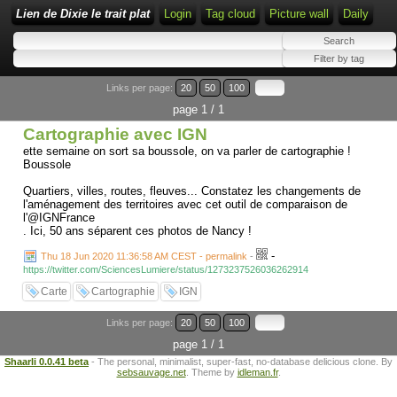
Lien de Dixie le trait plat
Login
Tag cloud
Picture wall
Daily
Links per page:
20
50
100
page 1 / 1
Cartographie avec IGN
ette semaine on sort sa boussole, on va parler de cartographie !
Boussole
Quartiers, villes, routes, fleuves... Constatez les changements de
l'aménagement des territoires avec cet outil de comparaison de
l'@IGNFrance
. Ici, 50 ans séparent ces photos de Nancy !
-
Thu 18 Jun 2020 11:36:58 AM CEST - permalink
-
https://twitter.com/SciencesLumiere/status/1273237526036262914
Carte
Cartographie
IGN
Links per page:
20
50
100
page 1 / 1
Shaarli 0.0.41 beta
- The personal, minimalist, super-fast, no-database delicious clone. By
sebsauvage.net
. Theme by
idleman.fr
.