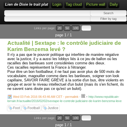
Lien de Dixie le trait plat
Login
Tag cloud
Picture wall
Daily
Links per page:
20
50
100
page 1 / 1
Actualité | Sextape : le contrôle judiciaire de
Karim Benzema levé ?
Il n'y a pas que le pouvoir politique qui interfère de manière négative
avec la justice, il y a aussi les lobbys liés à ce jeu de ballon où les
racailles des banlieues sont considérées comme des dieux.
Ces racailles représentent la France à l'étranger.
Pour être un bon footballeur, il ne faut pas avoir plus de 500 mots de
vocabulaire, magouiller comme dans les banlieues, soigner son look
capillaire, SAVOIR FAIRE GRÉVE à la sortie d'un bus, être violents en
groupe et avoir le niveau intellectuel d'un bulot (mais ils s'en fichent, ils
ne savent sans doute pas ce qu'est un bulot).
-
Wed 03 Feb 2016 06:43:46 AM CET - permalink
-
http://www.republicain-
lorrain.fr/actualite/2016/02/02/sextape-le-controle-judiciaire-de-karim-benzema-leve
Foot
Football
Justice
Links per page:
20
50
100
page 1 / 1