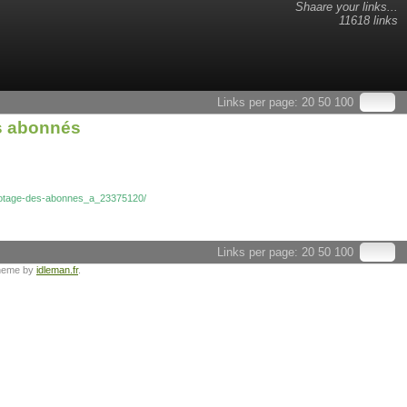
Shaare your links...
11618 links
Links per page:
20
50
100
es abonnés
en-otage-des-abonnes_a_23375120/
Links per page:
20
50
100
heme by
idleman.fr
.