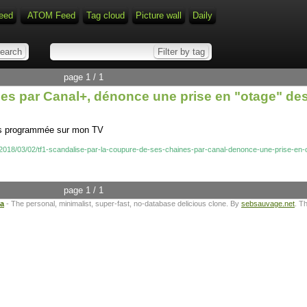
eed
ATOM Feed
Tag cloud
Picture wall
Daily
page 1 / 1
nes par Canal+, dénonce une prise en "otage" d
mais programmée sur mon TV
fr/2018/03/02/tf1-scandalise-par-la-coupure-de-ses-chaines-par-canal-denonce-une-prise-
page 1 / 1
ta
- The personal, minimalist, super-fast, no-database delicious clone. By
sebsauvage.net
. T