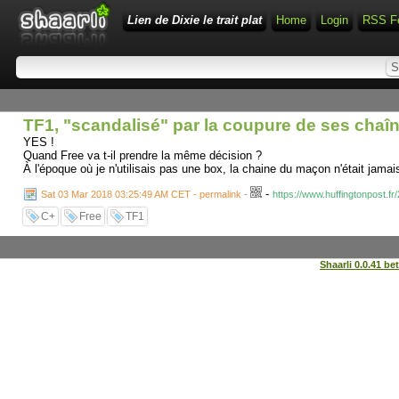
Lien de Dixie le trait plat
Home
Login
RSS F
TF1, "scandalisé" par la coupure de ses chaî
YES !
Quand Free va t-il prendre la même décision ?
À l'époque où je n'utilisais pas une box, la chaine du maçon n'était ja
-
Sat 03 Mar 2018 03:25:49 AM CET - permalink
-
https://www.huffingtonpost.
C+
Free
TF1
Shaarli 0.0.41 be