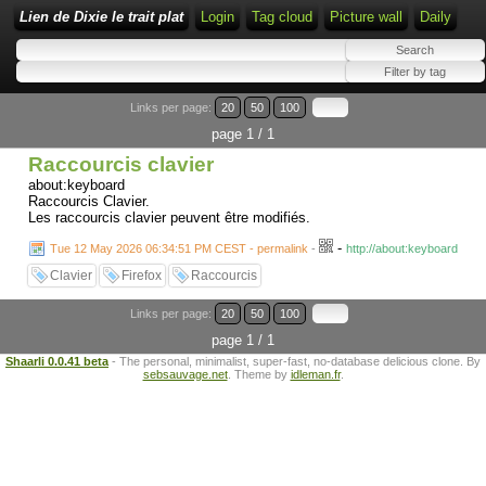
Lien de Dixie le trait plat
Login
Tag cloud
Picture wall
Daily
Links per page:
20
50
100
page 1 / 1
Raccourcis clavier
about:keyboard
Raccourcis Clavier.
Les raccourcis clavier peuvent être modifiés.
-
Tue 12 May 2026 06:34:51 PM CEST - permalink
-
http://about:keyboard
Clavier
Firefox
Raccourcis
Links per page:
20
50
100
page 1 / 1
Shaarli 0.0.41 beta
- The personal, minimalist, super-fast, no-database delicious clone. By
sebsauvage.net
. Theme by
idleman.fr
.