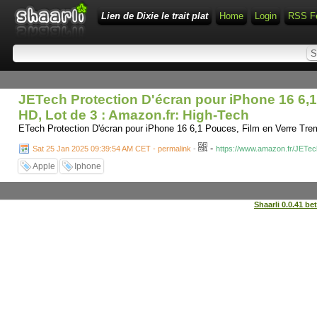
Lien de Dixie le trait plat
Home
Login
RSS F
JETech Protection D'écran pour iPhone 16 6,1 
HD, Lot de 3 : Amazon.fr: High-Tech
ETech Protection D'écran pour iPhone 16 6,1 Pouces, Film en Verre Trem
-
Sat 25 Jan 2025 09:39:54 AM CET - permalink
-
https://www.amazon.fr/JETec
Apple
Iphone
Shaarli 0.0.41 be