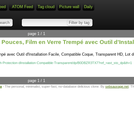
eed
ATOM Feed
Tag cloud
Picture wall
Daily
page 1 / 1
Pouces, Film en Verre Trempé avec Outil d'Insta
pé avec Outil d'Installation Facile, Compatible Coque, Transparent HD, Lot d
h-Protection-dInstallation-Compatible-Transparent/dp/B0DBZR3TX7?ref_=ast_sto_dp&th=1
page 1 / 1
ta
- The personal, minimalist, super-fast, no-database delicious clone. By
sebsauvage.net
. T