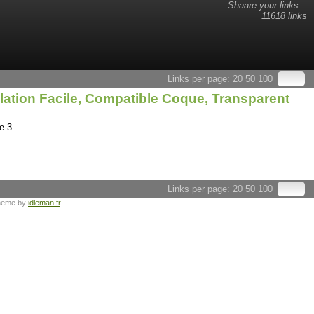
Shaare your links...
11618 links
Links per page:
20
50
100
llation Facile, Compatible Coque, Transparent
e 3
Links per page:
20
50
100
heme by
idleman.fr
.