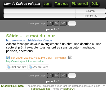
Lien de Dixie le trait plat
Login
Tag cloud
Picture wall
Daily
Links per page:
20
50
100
page 1 / 1
Séide – Le mot du jour
http://www.cnrtl.fr/definition/Seide
Adepte fanatique dévoué aveuglément à un chef, une doctrine ou une
secte et prêt à exécuter tous les ordres sans discuter (fanatique,
partisan, sectateur).
-
Sun 29 Apr 2018 02:45:51 PM CEST - permalink
-
http://lemotdujour.info/mots/seide/
Dictionnaire
Vocabulaire
Links per page:
20
50
100
page 1 / 1
Shaarli 0.0.41 beta
- The personal, minimalist, super-fast, no-database delicious clone. By
sebsauvage.net
. Theme by
idleman.fr
.