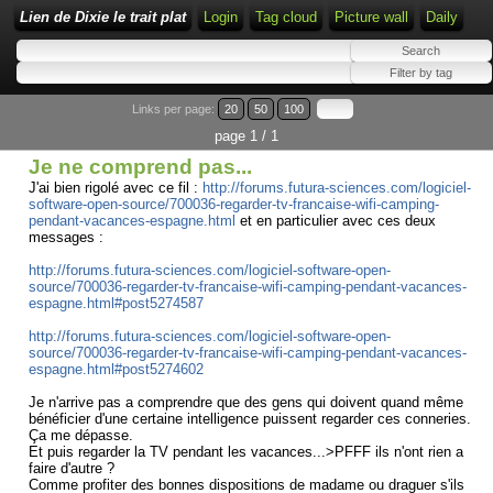
Lien de Dixie le trait plat
Login
Tag cloud
Picture wall
Daily
Links per page:
20
50
100
page 1 / 1
Je ne comprend pas...
J'ai bien rigolé avec ce fil :
http://forums.futura-sciences.com/logiciel-
software-open-source/700036-regarder-tv-francaise-wifi-camping-
pendant-vacances-espagne.html
et en particulier avec ces deux
messages :
http://forums.futura-sciences.com/logiciel-software-open-
source/700036-regarder-tv-francaise-wifi-camping-pendant-vacances-
espagne.html#post5274587
http://forums.futura-sciences.com/logiciel-software-open-
source/700036-regarder-tv-francaise-wifi-camping-pendant-vacances-
espagne.html#post5274602
Je n'arrive pas a comprendre que des gens qui doivent quand même
bénéficier d'une certaine intelligence puissent regarder ces conneries.
Ça me dépasse.
Et puis regarder la TV pendant les vacances...>PFFF ils n'ont rien a
faire d'autre ?
Comme profiter des bonnes dispositions de madame ou draguer s'ils