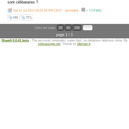
sont célibataires ?
-
Sat 11 Jul 2015 05:02:58 PM CEST - permalink
-
?7xFjMQ
M6
TF1
Links per page:
20
50
100
page 1 / 1
Shaarli 0.0.41 beta
- The personal, minimalist, super-fast, no-database delicious clone. By
sebsauvage.net
. Theme by
idleman.fr
.