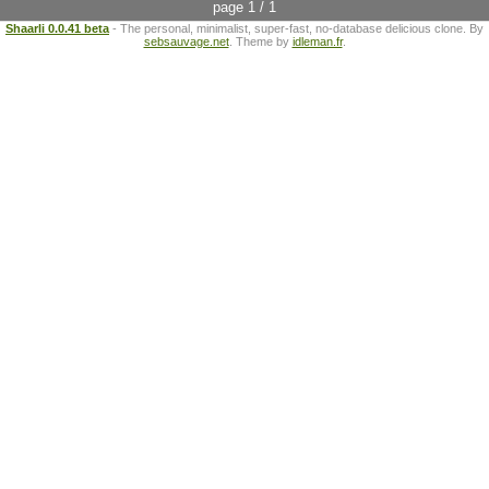
page 1 / 1
Shaarli 0.0.41 beta
- The personal, minimalist, super-fast, no-database delicious clone. By
sebsauvage.net
. Theme by
idleman.fr
.