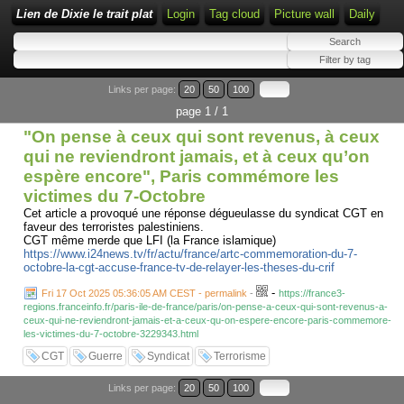
Lien de Dixie le trait plat
Login
Tag cloud
Picture wall
Daily
Links per page:
20
50
100
page 1 / 1
"On pense à ceux qui sont revenus, à ceux
qui ne reviendront jamais, et à ceux qu’on
espère encore", Paris commémore les
victimes du 7-Octobre
Cet article a provoqué une réponse dégueulasse du syndicat CGT en
faveur des terroristes palestiniens.
CGT même merde que LFI (la France islamique)
https://www.i24news.tv/fr/actu/france/artc-commemoration-du-7-
octobre-la-cgt-accuse-france-tv-de-relayer-les-theses-du-crif
-
Fri 17 Oct 2025 05:36:05 AM CEST - permalink
-
https://france3-
regions.franceinfo.fr/paris-ile-de-france/paris/on-pense-a-ceux-qui-sont-revenus-a-
ceux-qui-ne-reviendront-jamais-et-a-ceux-qu-on-espere-encore-paris-commemore-
les-victimes-du-7-octobre-3229343.html
CGT
Guerre
Syndicat
Terrorisme
Links per page:
20
50
100