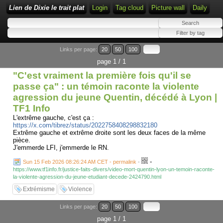
Lien de Dixie le trait plat
Login
Tag cloud
Picture wall
Daily
Links per page:
20
50
100
page 1 / 1
"C'est vraiment la première fois qu'il se
passe ça" : un témoin raconte la violente
agression du jeune Quentin, décédé à Lyon |
TF1 Info
L'extrême gauche, c'est ça :
https://x.com/tibrez/status/2022758408298832180
Extrême gauche et extrême droite sont les deux faces de la même
pièce.
J'emmerde LFI, j'emmerde le RN.
-
Sun 15 Feb 2026 08:26:24 AM CET - permalink
-
https://www.tf1info.fr/justice-faits-divers/video-mort-quentin-lyon-un-temoin-raconte-
la-violente-agression-du-jeune-etudiant-decede-2424790.html
Extrémisme
Violence
Links per page:
20
50
100
page 1 / 1