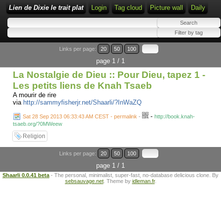
Lien de Dixie le trait plat
Login
Tag cloud
Picture wall
Daily
Links per page:
20
50
100
page 1 / 1
La Nostalgie de Dieu :: Pour Dieu, tapez 1 -
Les petits liens de Knah Tsaeb
A mourir de rire
via
http://sammyfisherjr.net/Shaarli/?InWaZQ
-
Sat 28 Sep 2013 06:33:43 AM CEST - permalink
-
http://book.knah-
tsaeb.org/?0MWeew
Religion
Links per page:
20
50
100
page 1 / 1
Shaarli 0.0.41 beta
- The personal, minimalist, super-fast, no-database delicious clone. By
sebsauvage.net
. Theme by
idleman.fr
.