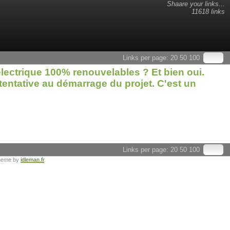
Shaare your links...
11618 links
Links per page:
20
50
100
électrique 100% renouvelables ? Et bien oui.
e tentative au démarrage du projet. C'est un
Links per page:
20
50
100
heme by
idleman.fr
.