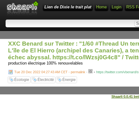
Lien de Dixie le trait plat
Home
Login
RSS F
XXC Benard sur Twitter : "1/60 #Thread Un terr
L'île de El Hierro (archipel des Canaries), a t
échec abyssal. https://t.co/lWzsj0G4c8" / Twitt
production électrique 100% renouvelables
-
Tue 20 Dec 2022 04:27:43 AM CET - permalink
-
https://twitter.com/vbenar
Écologie
Électricité
Énergie
Shaarli 0.0.41 be