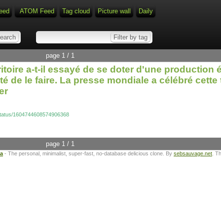
eed
ATOM Feed
Tag cloud
Picture wall
Daily
page 1 / 1
itoire a-t-il essayé de se doter d'une production 
enté de le faire. La presse mondiale a célébré cett
er
d/status/1604744608574906368
page 1 / 1
ta
- The personal, minimalist, super-fast, no-database delicious clone. By
sebsauvage.net
. T